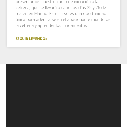
presentamos nuestro curso de iniciación a la
cetrería, que se llevará a cabo los días 25 y 26 de
marzo en Madrid. Este curso es una oportunidad
única para adentrarse en el apasionante mundo de
la cetrería y aprender los fundamentos
SEGUIR LEYENDO»