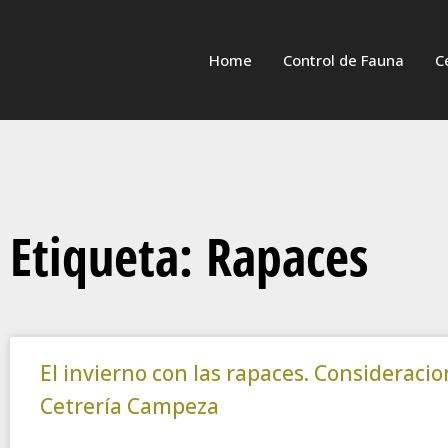
Home
Control de Fauna
C
Etiqueta: Rapaces
El invierno con las rapaces. Consideraci
Cetrería Campeza