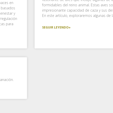
apaces en
formidables del reino animal. Estas aves 
s basados
impresionante capacidad de caza y sus des
ienestar y
En este artículo, exploraremos algunas de l
rregulación
icas para
SEGUIR LEYENDO»
sanación.