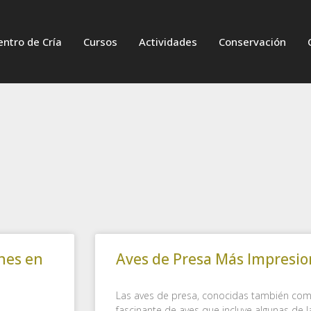
entro de Cría
Cursos
Actividades
Conservación
ones en
Aves de Presa Más Impresi
Las aves de presa, conocidas también com
fascinante de aves que incluye algunas de 