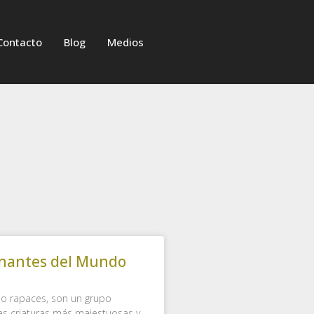
Contacto
Blog
Medios
onantes del Mundo
o rapaces, son un grupo
las criaturas más majestuosas y